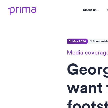
About us
31 May 2024
El Economist
Media coverag
Georg
want 
foots