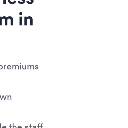
em in
n premiums
own
e the staff