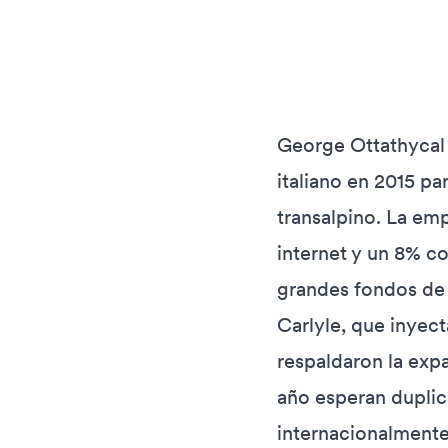
George Ottathycal 
italiano en 2015 p
transalpino. La em
internet y un 8% c
grandes fondos de
Carlyle, que inyec
respaldaron la exp
año esperan duplica
internacionalmente