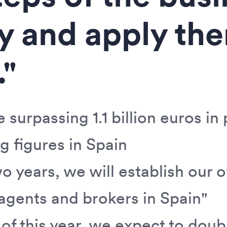
ly and apply th
."
 surpassing 1.1 billion euros i
g figures in Spain
wo years, we will establish our 
agents and brokers in Spain"
of this year, we expect to doubl