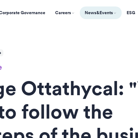
Corporate Governance
Careers
News&Events
ESG
a
e
e Ottathycal: 
to follow the
teps of the bus