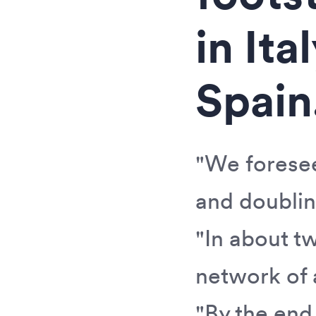
in Ita
Spain
"We foresee
and doublin
"In about t
network of 
"By the end 