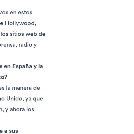
vos en estos
 de Hollywood,
los sitios web de
rensa, radio y
s en España y la
to?
es la manera de
no Unido, ya que
n, y ahora los
e a sus