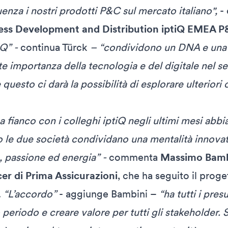
enza i nostri prodotti P&C sul mercato italiano",
-
ess Development and Distribution iptiQ EMEA 
iQ” -
continua Türck
– “condividono un DNA e una 
nte importanza della tecnologia e del digitale nel se
questo ci darà la possibilità di esplorare ulteriori
 fianco con i colleghi iptiQ negli ultimi mesi abb
 le due società condividano una mentalità innova
o, passione ed energia” -
commenta
Massimo Bamb
er di Prima Assicurazioni
, che ha seguito il proge
.
“L’accordo”
- aggiunge Bambini –
“ha tutti i pre
periodo e creare valore per tutti gli stakeholder. 