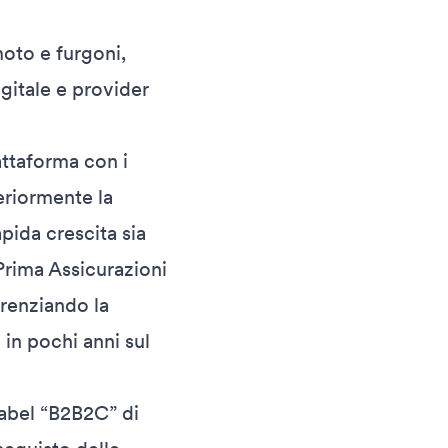
moto e furgoni,
igitale e provider
attaforma con i
eriormente la
pida crescita sia
 Prima Assicurazioni
erenziando la
 in pochi anni sul
label “B2B2C” di