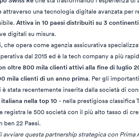
po Swiss Re
che sta trasformando l'esperienza di 
e attraverso una tecnologia digitale avanzata per r
ibile.
Attiva in 10 paesi distribuiti su 3 continenti
ve digitali su misura.
, che opera come agenzia assicurativa specializzat
perativa dal 2015 ed è la tech company a più rapid
on oltre 800 mila clienti attivi alla fine di luglio
00 mila clienti di un anno prima
. Per gli importanti
 è stata recentemente inserita dalla società di co
 italiana nella top 10
- nella prestigiosa classifica
registra le 500 società con il più alto tasso di cres
in ben 22 Paesi.
i avviare questa partnership strategica con Prima 