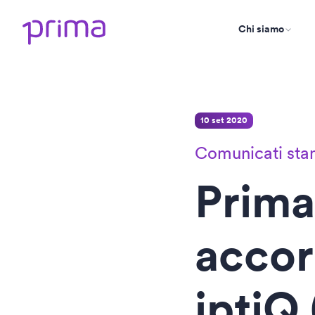
Chi siamo
10 set 2020
Comunicati st
Prima
accor
iptiQ