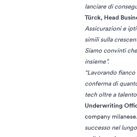
lanciare di consegu
Türck, Head Busin
Assicurazioni e ipt
simili sulla cresce
Siamo convinti che 
insieme”.
“Lavorando fianco a
conferma di quanto
tech oltre a talent
Underwriting Offic
company milanese
successo nel lungo 