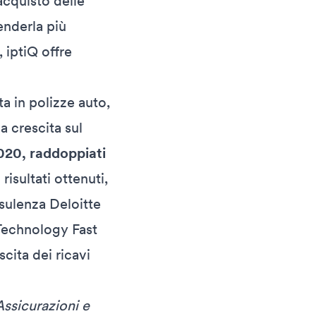
acquisto delle
enderla più
, iptiQ offre
a in polizze auto,
a crescita sul
 2020, raddoppiati
 risultati ottenuti,
nsulenza Deloitte
 Technology Fast
cita dei ricavi
Assicurazioni e