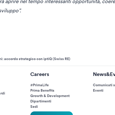
rà aprire nel tempo interessanti opportunità, coe
sviluppo”.
i: accordo strategico con iptiQ (Swiss RE)
Careers
News&Ev
#PrimaLife
Comunicati 
Prima Benefits
Eventi
rdi
Growth & Development
Dipartimenti
Sedi