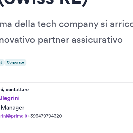
rma della tech company si arric
novativo partner assicurativo
nt
Corporate
ni, contattare
llegrini
R Manager
grini@prima.it
+393479794320