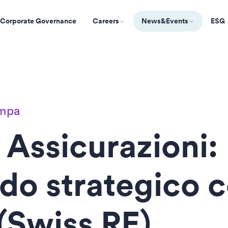
Corporate Governance
Careers
News&Events
ESG
ampa
 Assicurazioni:
do strategico 
 (Swiss RE)