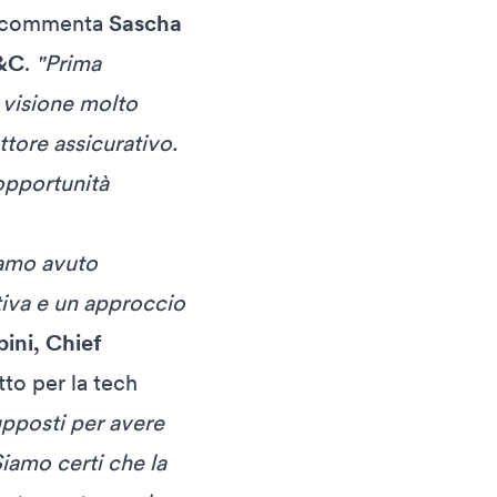
 commenta
Sascha
P&C
.
"Prima
visione molto
ttore assicurativo.
 opportunità
iamo avuto
tiva e un approccio
ini, Chief
tto per la tech
supposti per avere
Siamo certi che la