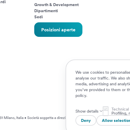
rdi
Growth & Development
Dipartimenti
Sedi
Posizioni aperte
We use cookies to personalise
analyse our traffic. We also s
media, advertising and analyt
you’ve provided to them or th
policy
.
Technical
Show details
Profiling
1 Milano, Italia • Società soggetta a direzione e coordinamento da parte di AXA S.
Deny
Allow selectio