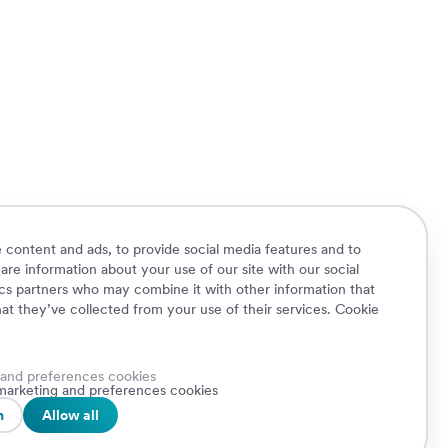
 content and ads, to provide social media features and to
hare information about your use of our site with our social
ics partners who may combine it with other information that
at they’ve collected from your use of their services.
Cookie
 and preferences cookies
Cookie Policy
Privacy Policy
Security
, marketing and preferences cookies
A.
Whistleblowing
n
Allow all