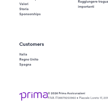
Raggiungere tragua
Valori
importanti
Storia
Sponsorships
Customers
Italia
Regno Unito
Spagna
© 2026 Prima Assicurazioni
P.IVA IT08879250960 • Piazzale Loreto 17, 2013