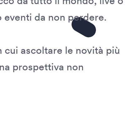
cco da tutto il mondo, live o
no eventi da non perdere.
 cui ascoltare le novità più
una prospettiva non