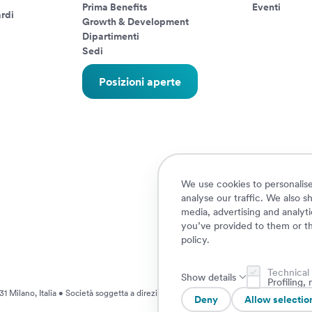
Prima Benefits
Eventi
rdi
Growth & Development
Dipartimenti
Sedi
Posizioni aperte
We use cookies to personalise
analyse our traffic. We also s
media, advertising and analyt
you’ve provided to them or th
policy
.
Technical
Show details
Profiling
1 Milano, Italia • Società soggetta a direzione e coordinamento da parte di AXA S.
Deny
Allow selectio