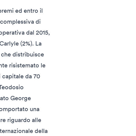
premi ed entro il
 complessiva di
 operativa dal 2015,
Carlyle (2%). La
che distribuisce
nte risistemato le
 capitale da 70
e Teodosio
egato George
 comportato una
re riguardo alle
nternazionale della