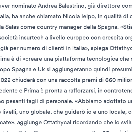
aver nominato Andrea Balestrino, già direttore c
alia, ha anche chiamato Nicola Ielpo, in qualità d
lla Salas come country manager della Spagna. «St
società insurtech a livello europeo con crescita or
ià per numero di clienti in Italia», spiega Ottath
rima è di «creare una piattaforma tecnologica che s
Dopo Spagna e Uk si aggiungeranno quindi presumi
 2022 chiuderà con una raccolta premi di 660 milioni
edente e Prima è pronta a rafforzarsi, in controte
o pesanti tagli di personale. «Abbiamo adottato un
 livelli, uno globale, che guiderò io e uno locale
icate», aggiunge Ottathycal ricordando che lo svi