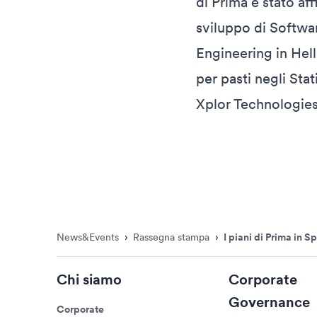
di Prima è stato af
sviluppo di Softwa
Engineering in Hell
per pasti negli Sta
Xplor Technologies,
News&Events
›
Rassegna stampa
›
I piani di Prima in 
Chi siamo
Corporate
Governance
Corporate