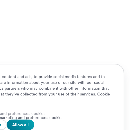
 content and ads, to provide social media features and to
hare information about your use of our site with our social
ics partners who may combine it with other information that
at they’ve collected from your use of their services.
Cookie
 and preferences cookies
Cookie Policy
Privacy Policy
Security
, marketing and preferences cookies
A.
Whistleblowing
n
Allow all