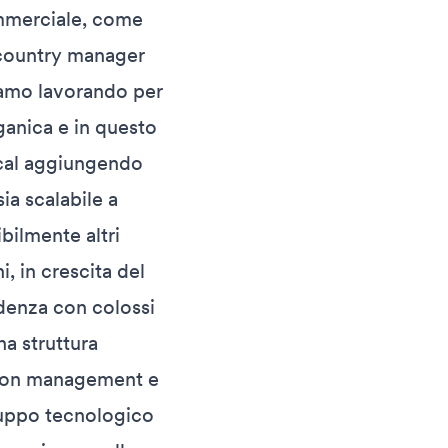
ommerciale, come
i country manager
iamo lavorando per
ganica e in questo
ycal aggiungendo
ia scalabile a
bilmente altri
, in crescita del
ndenza con colossi
a struttura
, con management e
luppo tecnologico