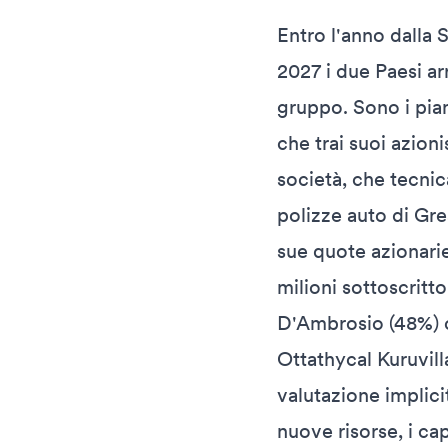
Entro l'anno dalla 
2027 i due Paesi ar
gruppo. Sono i pian
che trai suoi azion
società, che tecni
polizze auto di Gre
sue quote azionari
milioni sottoscritt
D'Ambrosio (48%) o
Ottathycal Kuruvil
valutazione implici
nuove risorse, i ca