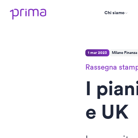
Chi siamo
1 mar 2023
Milano Finanza
Rassegna stam
I pia
e UK