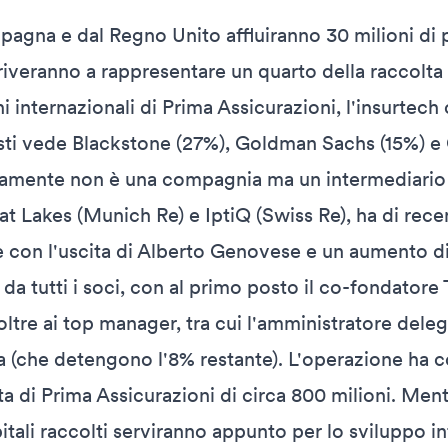
Spagna e dal Regno Unito affluiranno 30 milioni di 
riveranno a rappresentare un quarto della raccolta
i internazionali di Prima Assicurazioni, l'insurtech
isti vede Blackstone (27%), Goldman Sachs (15%) e 
camente non è una compagnia ma un intermediario 
at Lakes (Munich Re) e IptiQ (Swiss Re), ha di rece
e con l'uscita di Alberto Genovese e un aumento di
o da tutti i soci, con al primo posto il co-fondator
ltre ai top manager, tra cui l'amministratore del
la (che detengono l'8% restante). L'operazione ha
ta di Prima Assicurazioni di circa 800 milioni. Ment
pitali raccolti serviranno appunto per lo sviluppo i