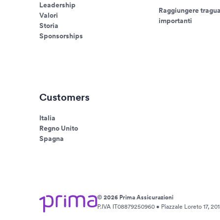
Leadership
Raggiungere tragua
Valori
importanti
Storia
Sponsorships
Customers
Italia
Regno Unito
Spagna
© 2026 Prima Assicurazioni
P.IVA IT08879250960 • Piazzale Loreto 17, 2013