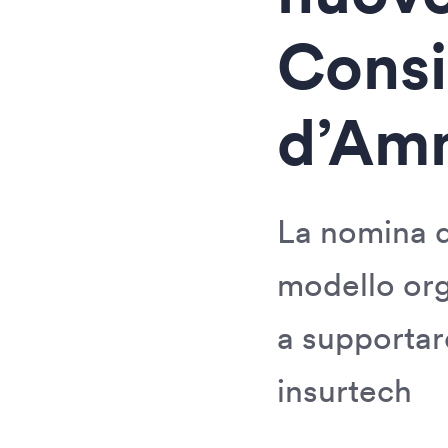
Consi
d’Amm
La nomina d
modello org
a supportare
insurtech