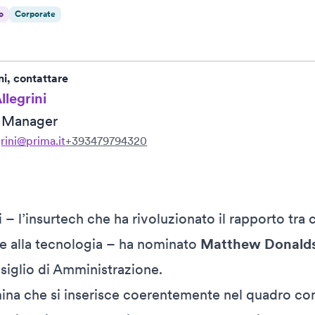
o
Corporate
ni, contattare
llegrini
R Manager
grini@prima.it
+393479794320
 – l’insurtech che ha rivoluzionato il rapporto tra c
ie alla tecnologia – ha nominato
Matthew Donald
siglio di Amministrazione.
omina che si inserisce coerentemente nel quadro c