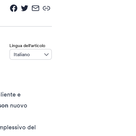
Lingua dell'articolo
language
liente e
son
nuovo
omplessivo del