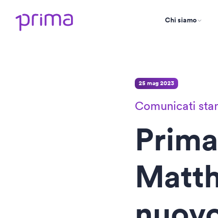
Chi siamo
25 mag 2023
Comunicati st
Prima
Matt
nuovo