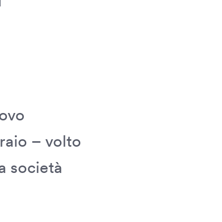
uovo
raio – volto
a società