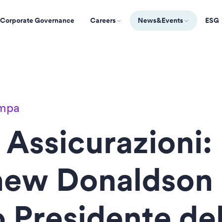
Corporate Governance
Careers
News&Events
ESG
ampa
 Assicurazioni:
hew Donaldson
 Presidente de