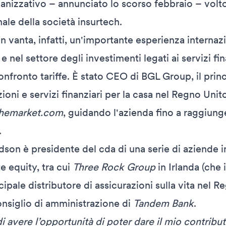
nizzativo – annunciato lo scorso febbraio – volto
nale della società insurtech.
vanta, infatti, un'importante esperienza internazi
 nel settore degli investimenti legati ai servizi fina
confronto tariffe. È stato CEO di BGL Group, il prin
zioni e servizi finanziari per la casa nel Regno Unit
hemarket.com
, guidando l'azienda fino a raggiung
.
on è presidente del cda di una serie di aziende in
e equity, tra cui
Three Rock Group
in Irlanda (che
incipale distributore di assicurazioni sulla vita nel R
onsiglio di amministrazione di
Tandem Bank
.
 avere l’opportunità di poter dare il mio contributo