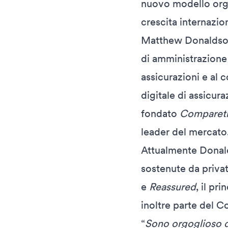
nuovo modello orga
crescita internazio
Matthew Donaldson 
di amministrazione e
assicurazioni e al 
digitale di assicura
fondato
Comparet
leader del mercato
Attualmente Donalds
sostenute da privat
e
Reassured
, il pr
inoltre parte del C
“
Sono orgoglioso di