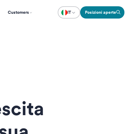
Customers
IT
Posizioni aperte
escita
 sua