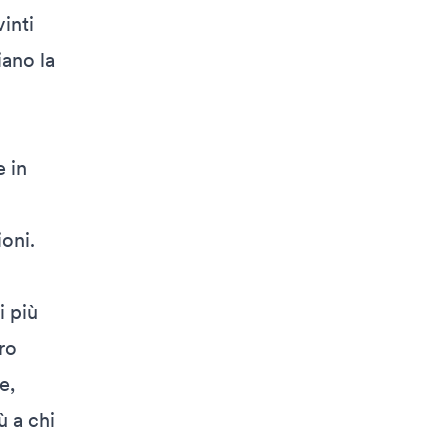
inti
iano la
e in
oni.
i più
tro
e,
ù a chi