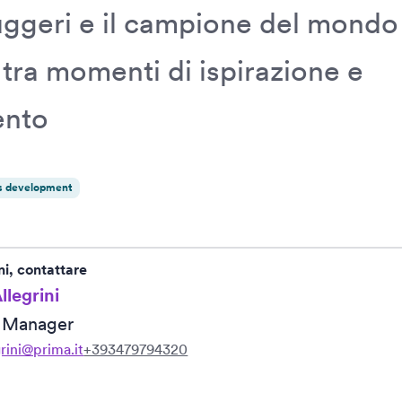
ggeri e il campione del mondo
tra momenti di ispirazione e
ento
s development
ni, contattare
llegrini
R Manager
grini@prima.it
+393479794320