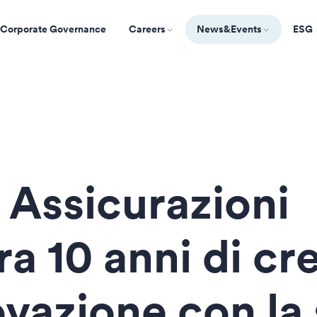
Corporate Governance
Careers
News&Events
ESG
 Assicurazioni
a 10 anni di cr
ovazione con la