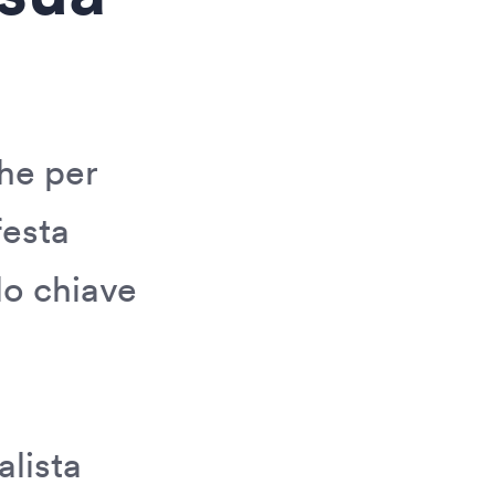
che per
festa
lo chiave
alista