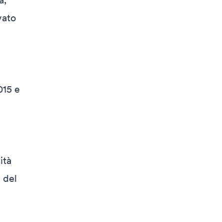
a,
vato
015 e
ità
 del