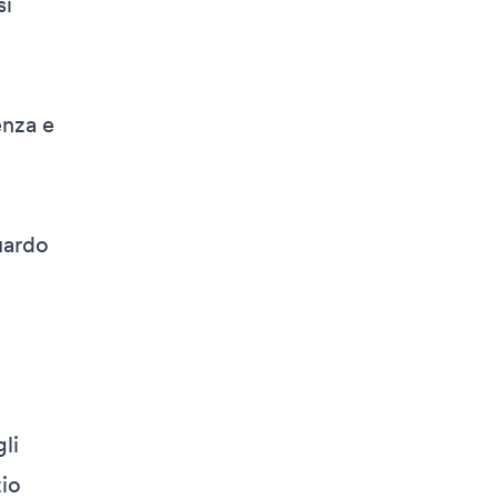
si
enza e
uardo
li
zio