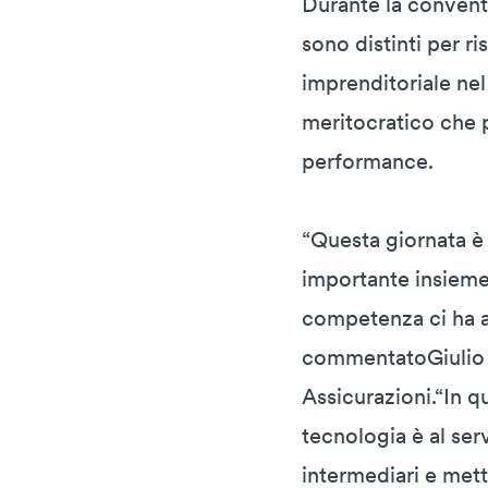
Durante la conventi
sono distinti per ris
imprenditoriale ne
meritocratico che p
performance.
“Questa giornata è 
importante insieme 
competenza ci ha aiu
commentatoGiulio 
Assicurazioni.“In q
tecnologia è al ser
intermediari e mette