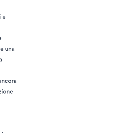
i e
e
me una
a
 ancora
azione