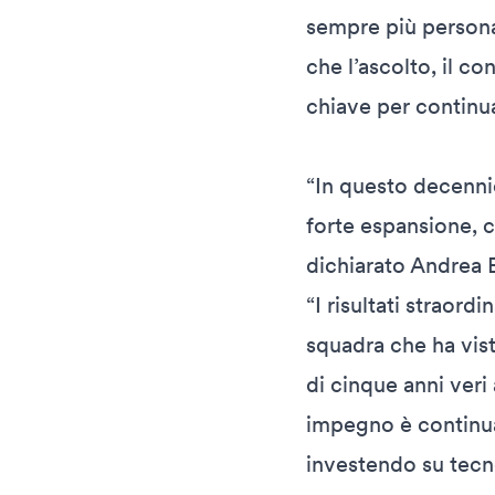
sempre più persona
che l’ascolto, il co
chiave per continua
“In questo decennio
forte espansione, c
dichiarato Andrea B
“I risultati straord
squadra che ha vist
di cinque anni veri 
impegno è continua
investendo su tecno