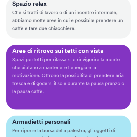
Spazio relax
Che si tratti di lavoro o di un incontro informale,
abbiamo molte aree in cui è possibile prendere un
caffè e fare due chiacchiere.
Aree di ritrovo sui tetti con vista
Spazi perfetti per rilassarsi e rinvigorire la mente
che aiutano a mantenere l'energia e la
motivazione. Offrono la possibilità di prendere aria
fresca e di godersi il sole durante la pausa pranzo o
la pausa caffè.
Armadietti personali
Per riporre la borsa della palestra, gli oggetti di