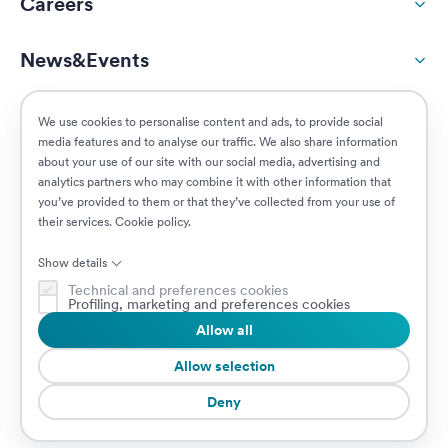
Careers
News&Events
ESG
We use cookies to personalise content and ads, to provide social
media features and to analyse our traffic. We also share information
about your use of our site with our social media, advertising and
Customers
analytics partners who may combine it with other information that
you’ve provided to them or that they’ve collected from your use of
their services.
Cookie policy
.
Posizioni aperte
Show details
Technical and preferences cookies
Profiling, marketing and preferences cookies
Allow all
© 2026 Prima Assicurazioni
P.IVA IT08879250960 • Piazzale Loreto 17, 20131 Milano, Italia • Società
Allow selection
soggetta a direzione e coordinamento da parte di AXA S.A.
Deny
Cookie Policy
Privacy Policy
Security
Whistleblowing