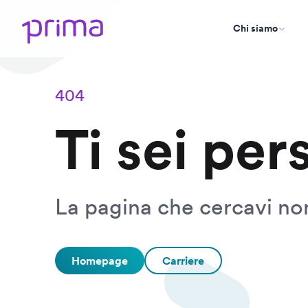
Chi siamo
404
Ti sei per
La pagina che cercavi non
Homepage
Carriere