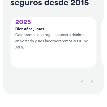
seguros desde 2015
2025
Diez años juntos
Celebramos con orgullo nuestro décimo
aniversario y nos incorporaremos al Grupo
AXA.
Siguiente diap
Diapositi