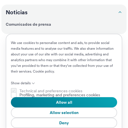
Noticias
Comunicados de prensa
Responsabilidad social
We use cookies to personalise content and ads, to provide social
media features and to analyse our traffic. We also share information
about your use of our site with our social media, advertising and
Clientes
analytics partners who may combine it with other information that
you’ve provided to them or that they’ve collected from your use of
their services.
Cookie policy
.
Puestos vacantes
Show details
Technical and preferences cookies
Profiling, marketing and preferences cookies
Allow all
© 2026 Prima Assicurazioni
VAT IT08879250960 • Piazzale Loreto 17, 20131 Milan, Italia • Sociedad
Allow selection
sujeta a la dirección y coordinación de AXA S.A.
Deny
Cookie Policy
Privacy Policy
Security