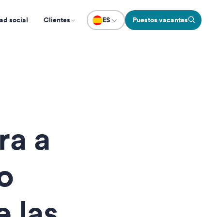
ad social
Clientes
ES
Puestos vacantes
ra a
o
 las