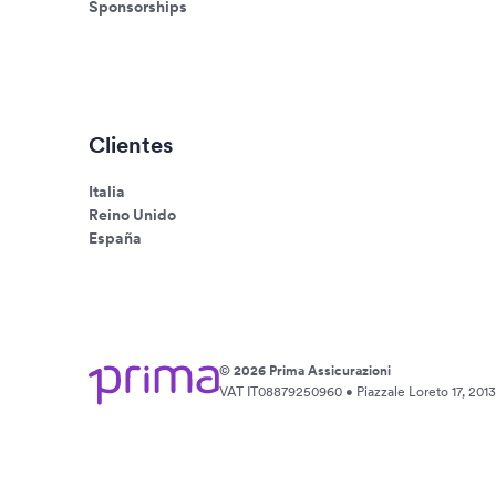
Sponsorships
Clientes
Italia
Reino Unido
España
© 2026 Prima Assicurazioni
VAT IT08879250960 • Piazzale Loreto 17, 20131 