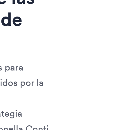
 de
s para
idos por la
ategia
onella Conti