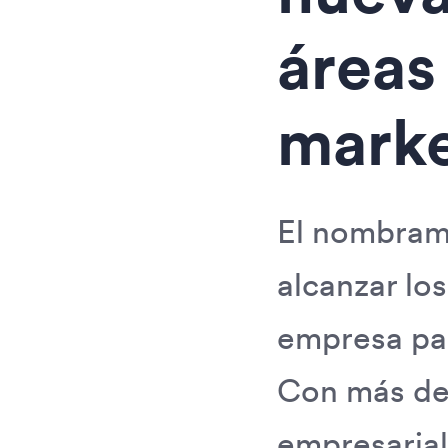
áreas
marke
El nombrami
alcanzar lo
empresa par
Con más de 
empresarial