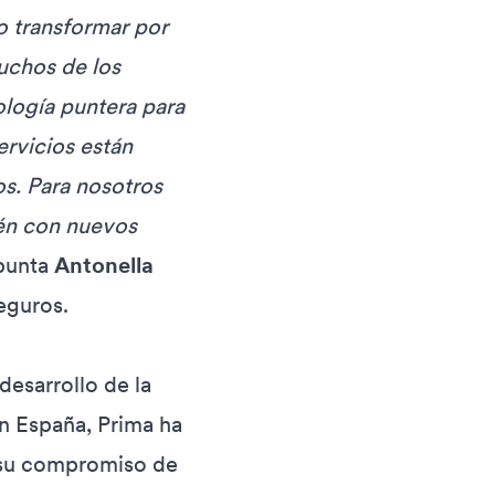
o transformar por
uchos de los
logía puntera para
ervicios están
s. Para nosotros
ién con nuevos
punta
Antonella
eguros.
esarrollo de la
n España, Prima ha
o su compromiso de