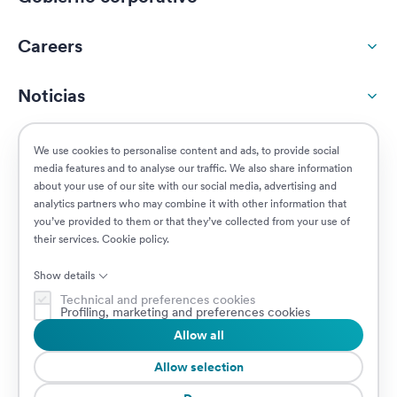
Careers
Noticias
Responsabilidad social
We use cookies to personalise content and ads, to provide social
media features and to analyse our traffic. We also share information
about your use of our site with our social media, advertising and
Clientes
analytics partners who may combine it with other information that
you’ve provided to them or that they’ve collected from your use of
their services.
Cookie policy
.
Puestos vacantes
Show details
Technical and preferences cookies
Profiling, marketing and preferences cookies
Allow all
© 2026 Prima Assicurazioni
VAT IT08879250960 • Piazzale Loreto 17, 20131 Milan, Italia • Sociedad
Allow selection
sujeta a la dirección y coordinación de AXA S.A.